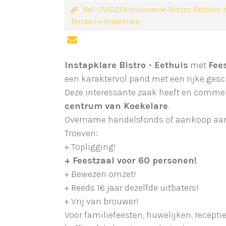
Ref. OV10254-overname-Bistro-Eethuis-
Terras-in-Koekelare
Instapklare Bistro - Eethuis
met
Fee
een karaktervol pand met een rijke gesc
Deze interessante zaak heeft en commerc
centrum van Koekelare
.
Overname handelsfonds of aankoop aa
Troeven:
+ Topligging!
+ Feestzaal voor 60 personen!
+ Bewezen omzet!
+ Reeds 16 jaar dezelfde uitbaters!
+ Vrij van brouwer!
Voor familiefeesten, huwelijken, recepti