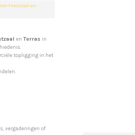
met-Feestzaal-en-
stzaal
en
Terras
in
hiedenis.
iële topligging in het
ndelen.
es, vergaderingen of