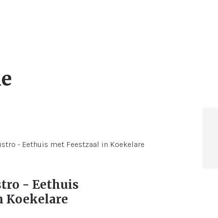
me
tro - Eethuis
n Koekelare