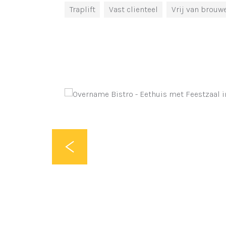
Traplift
Vast clienteel
Vrij van brouw