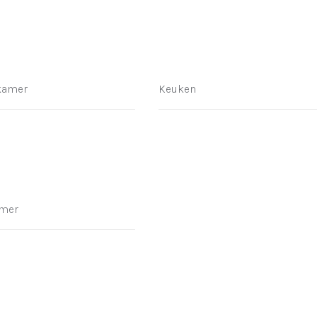
kamer
Keuken
mer