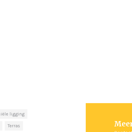
ële ligging
Meer
Terras