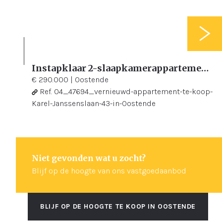
Instapklaar 2-slaapkamerappartement te koop in Oostende
2
71 m²
€ 290.000
|
Oostende
Ref.
04_47694_vernieuwd-appartement-te-koop-
Karel-Janssenslaan-43-in-Oostende
Niet gevonden wat u zocht?
Blijf op de hoogte van ons vastgoedaanbod
BLIJF OP DE HOOGTE TE KOOP IN OOSTENDE